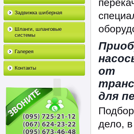
пере
Задвижка шиберная
специа
оборуд
Шланги, шланговые
системы
Прио
Галерея
насос
от о
Контакты
транс
для п
Подбор
дело, 