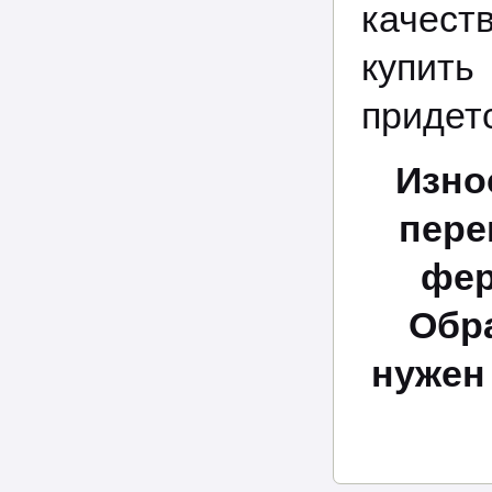
качест
купить
придет
Изно
пере
фер
Обр
нужен