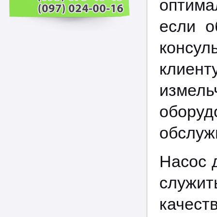
оптима
если о
консу
клиент
измель
оборуд
обслуж
Насос 
служи
качест