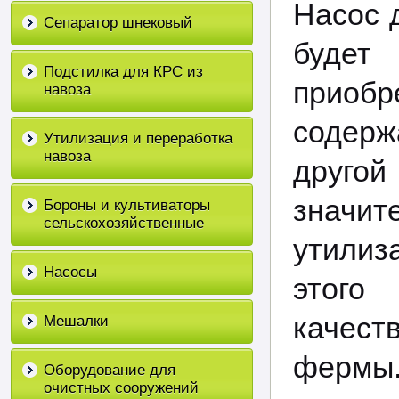
Насос 
Сепаратор шнековый
буде
Подстилка для КРС из
приобр
навоза
содер
Утилизация и переработка
навоза
другой
значит
Бороны и культиваторы
сельскохозяйственные
утилиз
Насосы
этого
качест
Мешалки
фермы
Оборудование для
очистных сооружений