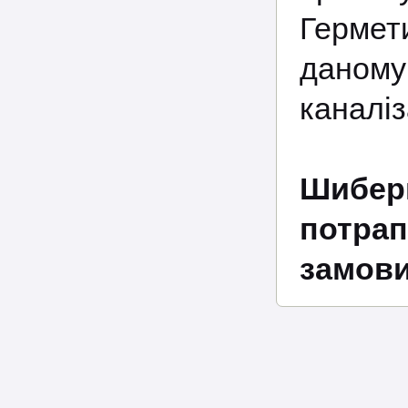
Гермет
даному
каналіз
Шибер
потра
замовит