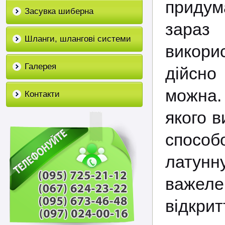
придум
Засувка шиберна
зараз
Шланги, шлангові системи
викорис
Галерея
дійсно
можна.
Контакти
якого в
способ
латунн
важеле
відкрит