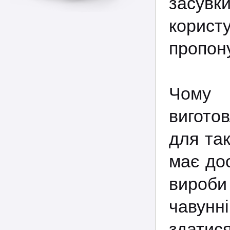
засув
корист
пропон
Чому 
виготов
для так
має дос
вироби 
чавунні
здатися