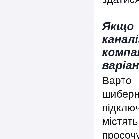
Якщо
кана
комп
варіа
Варто 
шибер
підклю
містя
просоч