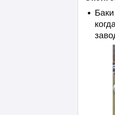
Баки
когд
заво