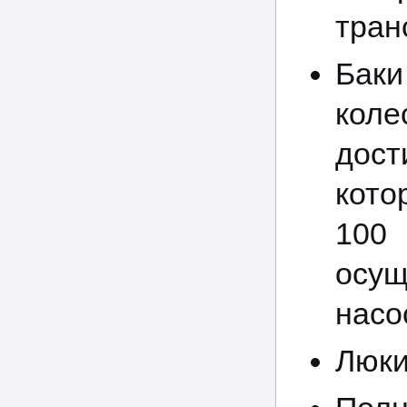
тран
Бак
кол
дос
кото
100
осу
насо
Люки