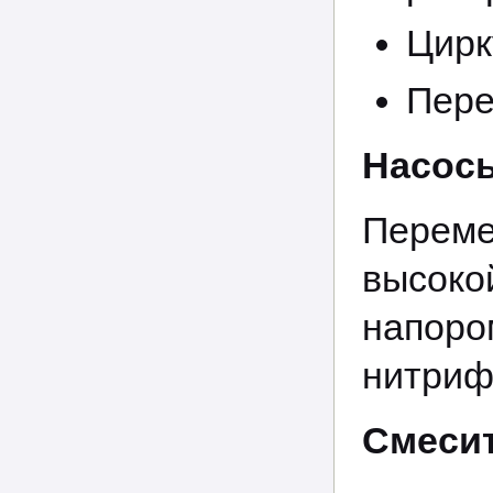
Цирк
Пере
Насос
Перем
высок
напоро
нитриф
Смесит