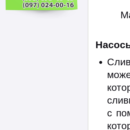
М
Насосы
Слив
може
кот
слив
с п
кот