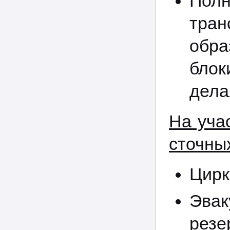
Пол
тран
обра
блок
дела
На уча
сточных
Цирк
Эва
резе