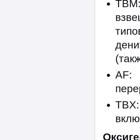
TBM
взве
типо
ден
(так
AF
пере
TBX
вклю
Оксиге