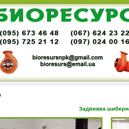
О
Задвижка шиберн