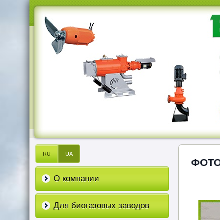
RU
UA
ФОТ
О компании
Для биогазовых заводов