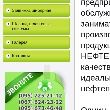
предпр
Задвижка шиберная
обслу
заним
Шланги, шланговые
системы
произв
Галерея
проду
НЕФТЕ
Контакты
качест
идеаль
нефтеп