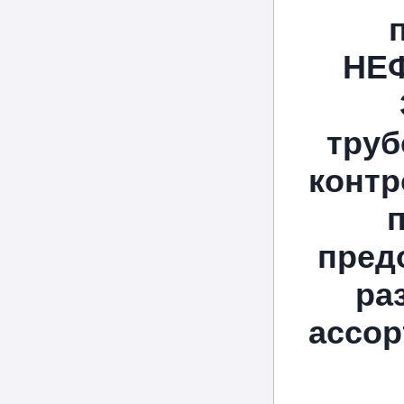
НЕФ
труб
контр
пред
ра
ассор