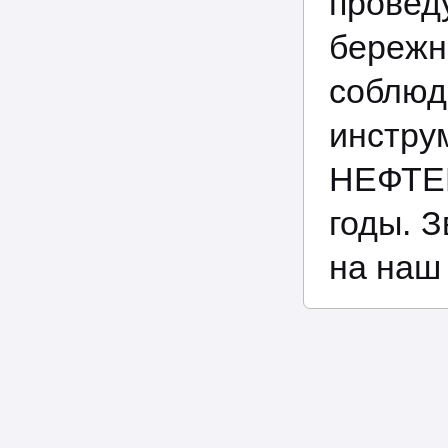
провед
бережн
соблюд
инст
НЕФТЕ
годы. 
на наш