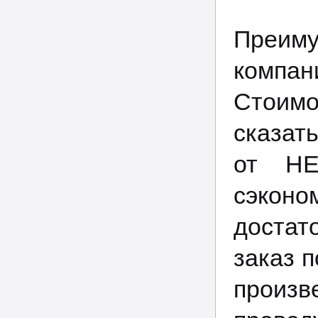
Преим
компа
Стоимо
сказать
от НЕ
сэкон
достат
заказ 
произв