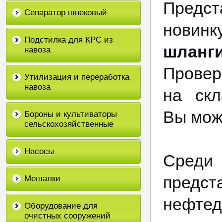
Предс
Сепаратор шнековый
новинк
Подстилка для КРС из
шланг
навоза
Провер
Утилизация и переработка
навоза
на скл
Вы мож
Бороны и культиваторы
сельскохозяйственные
Насосы
Среди
предст
Мешалки
нефте
Оборудование для
очистных сооружений