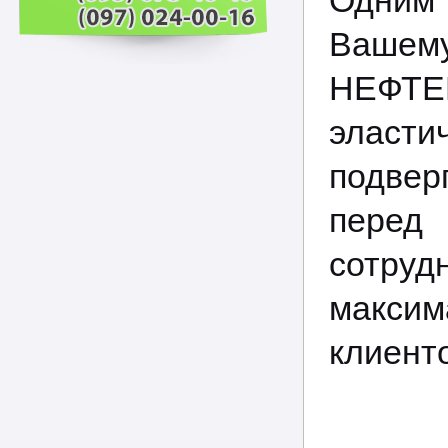
Одним 
Вашему
НЕФТЕП
эласт
подвер
перед
сотруд
макси
клиент