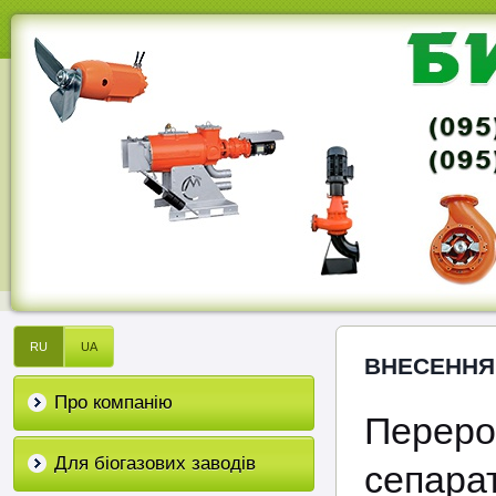
RU
UA
ВНЕСЕННЯ
Про компанію
Перер
Для біогазових заводів
сепара