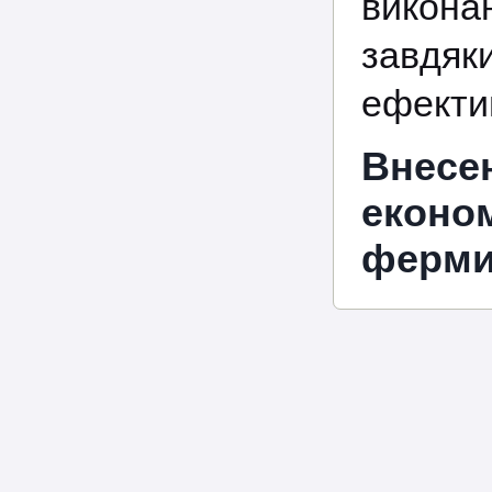
викона
завдя
ефектив
Внес
економ
ферми 