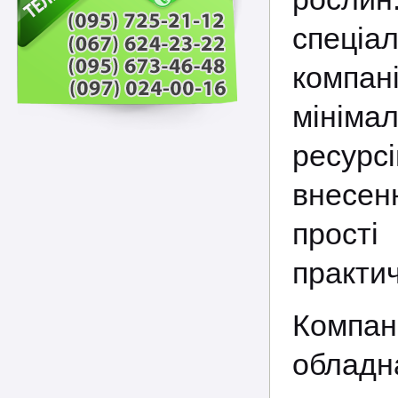
спеціа
компа
мініма
ресурс
внесенн
прості
практи
Компан
обладн