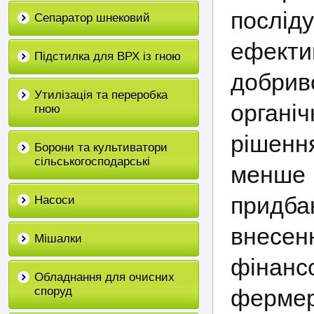
послід
Сепаратор шнековий
ефек
Підстилка для ВРХ із гною
добр
Утилізація та переробка
органі
гною
рішенн
Борони та культиватори
сільськогосподарські
менше
придба
Насоси
внесенн
Мішалки
фіна
Обладнання для очисних
споруд
фермерс