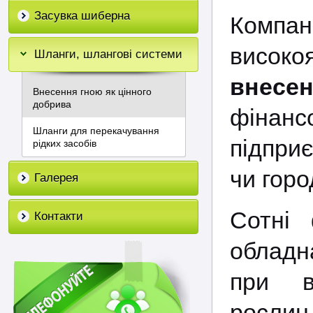
Засувка шиберна
Компа
високо
Шланги, шлангові системи
внесе
Внесення гною як цінного
добрива
фінан
Шланги для перекачування
підпри
рідких засобів
чи горо
Галерея
Сотні 
Контакти
обладн
при ви
рослин