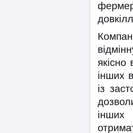
фермер
довкілл
Компан
відмінн
якісно 
інших в
із заст
дозволи
інших 
отрима