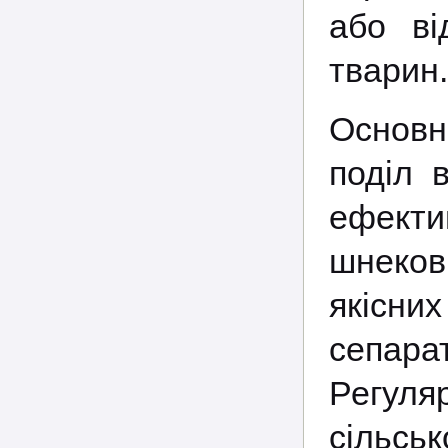
або ві
тварин.
Основн
поділ 
ефекти
шнеков
якісн
сепара
Регуля
сільс