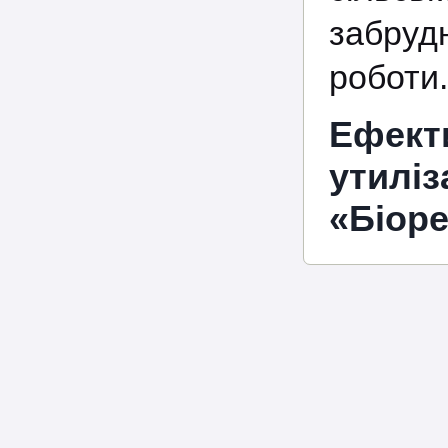
забруд
роботи.
Ефект
утилі
«Біор