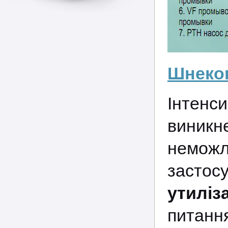
Шнеков
Інтенс
виникн
немож
застос
утиліз
питан